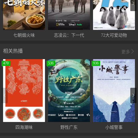
七朝烟火味
志凌云：下一代
72大可爱动物
相关热播
更多
470
536
936
四海潮味
野性广东
小城警事