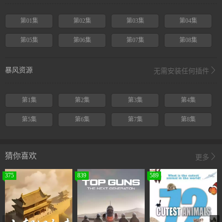
第01集
第02集
第03集
第04集
第05集
第06集
第07集
第08集
暴风资源
无需安装任何插件
第1集
第2集
第3集
第4集
第5集
第6集
第7集
第8集
猜你喜欢
更多
375
839
589